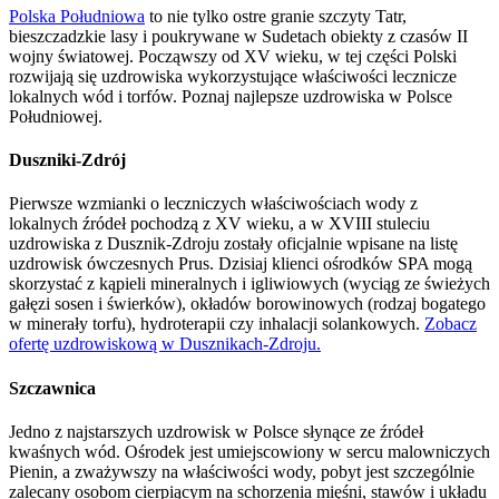
Polska Południowa
to nie tylko ostre granie szczyty Tatr,
bieszczadzkie lasy i poukrywane w Sudetach obiekty z czasów II
wojny światowej.
Począwszy od XV wieku, w tej części Polski
rozwijają się uzdrowiska wykorzystujące właściwości lecznicze
lokalnych wód i torfów. Poznaj najlepsze uzdrowiska w Polsce
Południowej.
Duszniki-Zdrój
Pierwsze wzmianki o leczniczych właściwościach wody z
lokalnych źródeł pochodzą z XV wieku, a w XVIII stuleciu
uzdrowiska z Dusznik-Zdroju zostały oficjalnie wpisane na listę
uzdrowisk ówczesnych Prus. Dzisiaj klienci ośrodków SPA mogą
skorzystać z kąpieli mineralnych i igliwiowych (wyciąg ze świeżych
gałęzi sosen i świerków), okładów borowinowych (rodzaj bogatego
w minerały torfu), hydroterapii czy inhalacji solankowych.
Zobacz
ofertę uzdrowiskową w Dusznikach-Zdroju.
Szczawnica
Jedno z najstarszych uzdrowisk w Polsce słynące ze źródeł
kwaśnych wód. Ośrodek jest umiejscowiony w sercu malowniczych
Pienin, a zważywszy na właściwości wody, pobyt jest szczególnie
zalecany osobom cierpiącym na schorzenia mięśni, stawów i układu