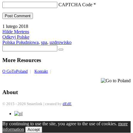
CAPTCHA Code
*
1 lutego 2018
Hilde Mertens
Odkryj Polskę
Polska Południowa
,
spa
,
uzdrowisko
More Resources
O GoToPoland
|
Kontakt
|
About
© 2015 - 2026 Smartlink | created by
dEdE
By continuing to use the site, you agree to the use of cookies.
more
information
Accept