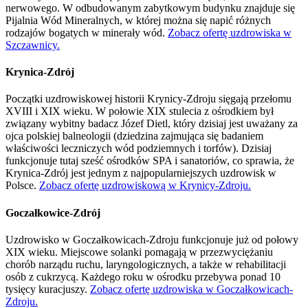
nerwowego. W odbudowanym zabytkowym budynku znajduje się
Pijalnia Wód Mineralnych, w której można się napić różnych
rodzajów bogatych w minerały wód.
Zobacz ofertę uzdrowiska w
Szczawnicy.
Krynica-Zdrój
Początki uzdrowiskowej historii Krynicy-Zdroju sięgają przełomu
XVIII i XIX wieku. W połowie XIX stulecia z ośrodkiem był
związany wybitny badacz Józef Dietl, który dzisiaj jest uważany za
ojca polskiej balneologii (dziedzina zajmująca się badaniem
właściwości leczniczych wód podziemnych i torfów). Dzisiaj
funkcjonuje tutaj sześć ośrodków SPA i sanatoriów, co sprawia, że
Krynica-Zdrój jest jednym z najpopularniejszych uzdrowisk w
Polsce.
Zobacz ofertę uzdrowiskową w Krynicy-Zdroju.
Goczałkowice-Zdrój
Uzdrowisko w Goczałkowicach-Zdroju funkcjonuje już od połowy
XIX wieku. Miejscowe solanki pomagają w przezwyciężaniu
chorób narządu ruchu, laryngologicznych, a także w rehabilitacji
osób z cukrzycą. Każdego roku w ośrodku przebywa ponad 10
tysięcy kuracjuszy.
Zobacz ofertę uzdrowiska w Goczałkowicach-
Zdroju.