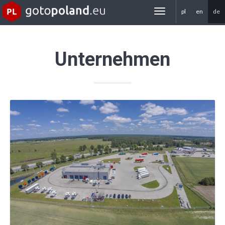
pl
en
de
gotoPoland.eu
Unternehmen